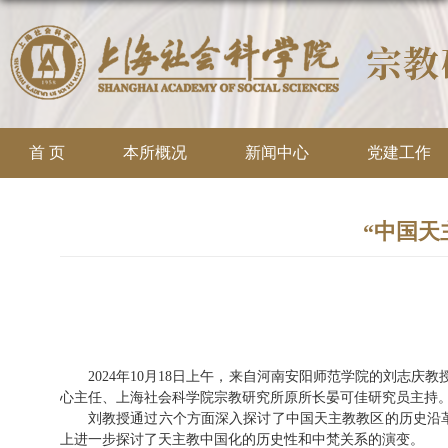
首 页
本所概况
新闻中心
党建工作
“中国天
2024
年
10
月
18
日上午，来自河南安阳师范学院的刘志庆教
心主任、上海社会科学院宗教研究所原所长晏可佳研究员主持
刘教授通过六个方面深入探讨了中国天主教教区的历史沿
上进一步探讨了天主教中国化的历史性和中梵关系的演变。